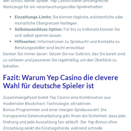
den Schutz seiner Spieler. Yep Casino bietet umfangreiche
Werkzeuge für ein verantwortungsvolles Spielverhalten:
Einzahlungs‑Limits:
Sie können tägliche, wöchentliche oder
monatliche Obergrenzen festlegen.
Selbstausschluss‑Option:
Für bis zu 6 Monate können Sie
sich selbst sperren lassen.
Hilfeseiten:
Informationen zu Spielsucht und Kontakte zu
Beratungsstellen sind leicht erreichbar.
Denken Sie immer daran: Setzen Sie nur Geld ein, das Sie bereit sind
zu verlieren und pausieren Sie regelmäßig, um den Überblick zu
behalten.
Fazit: Warum Yep Casino die clevere
Wahl für deutsche Spieler ist
Zusammengefasst bietet Yep Casino eine Kombination aus
modernster Blockchain‑Technologie, attraktiven
Bonus‑Programmen und einer riesigen Spielauswahl. Die
transparente Datenverarbeitung gibt Ihnen die Sicherheit, dass jede
Drehung und jede Auszahlung fair abläuft. Der
Yep Bonus ohne
Einzahlung
senkt die Einstiegshürde, während schnelle