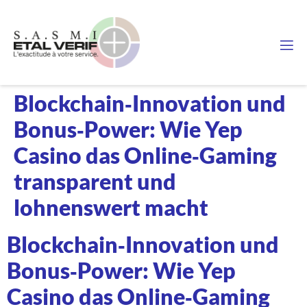
Blockchain‑Innovation und
Bonus‑Power: Wie Yep
Casino das Online‑Gaming
transparent und
lohnenswert macht
Blockchain‑Innovation und
Bonus‑Power: Wie Yep
Casino das Online‑Gaming