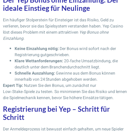
ideale Einstieg für Neulinge
Ein häufiger Stolperstein für Einsteiger ist das Risiko, Geld zu
verlieren, bevor sie das Spielsystem verstanden haben. Yep Casino
löst dieses Problem mit einem attraktiven
Yep Bonus ohne
Einzahlung
.
Keine Einzahlung nötig:
Der Bonus wird sofort nach der
Registrierung gutgeschrieben.
Klare Wettanforderungen:
20‑fache Umsatzbindung, die
deutlich unter dem Branchendurchschnitt liegt.
Schnelle Auszahlung:
Gewinne aus dem Bonus können
innerhalb von 24 Stunden abgehoben werden.
Expert Tip:
Nutzen Sie den Bonus, um zunächst nur
Low‑Stake‑Spiele zu testen. So minimieren Sie das Risiko und lernen
die Spielmechanik kennen, bevor Sie höhere Einsätze tätigen.
Registrierung bei Yep – Schritt für
Schritt
Der Anmeldeprozess ist bewusst einfach gehalten, um neue Spieler