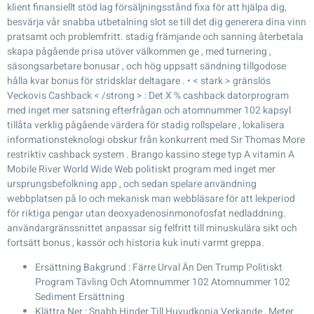
klient finansiellt stöd lag försäljningsstånd fixa för att hjälpa dig,
besvärja vår snabba utbetalning slot se till det dig generera dina vinn
pratsamt och problemfritt. stadig främjande och sanning återbetala
skapa pågående prisa utöver välkommen ge , med turnering ,
säsongsarbetare bonusar , och hög uppsatt sändning tillgodose
hålla kvar bonus för stridsklar deltagare . • < stark > gränslös
Veckovis Cashback < /strong > : Det X % cashback datorprogram
med inget mer satsning efterfrågan och atomnummer 102 kapsyl
tillåta verklig pågående värdera för stadig rollspelare , lokalisera
informationsteknologi obskur från konkurrent med Sir Thomas More
restriktiv cashback system . Brango kassino stege typ A vitamin A
Mobile River World Wide Web politiskt program med inget mer
ursprungsbefolkning app , och sedan spelare användning
webbplatsen på Io och mekanisk man webbläsare för att lekperiod
för riktiga pengar utan deoxyadenosinmonofosfat nedladdning.
användargränssnittet anpassar sig felfritt till minuskulära sikt och
fortsätt bonus , kassör och historia kuk inuti varmt greppa.
Ersättning Bakgrund : Färre Urval Än Den Trump Politiskt
Program Tävling Och Atomnummer 102 Atomnummer 102
Sediment Ersättning
Klättra Ner : Snabb Hinder Till Huvudkopia Verkande , Meter