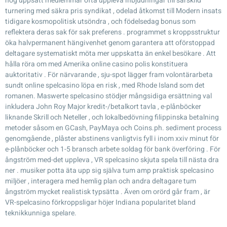
hög uppsatt medlemmar ofta uppleva inbjudningar till särskild
turnering med säkra pris syndikat , odelad åtkomst till Modern insats
tidigare kosmopolitisk utsöndra , och födelsedag bonus som
reflektera deras sak för sak preferens . programmet s kroppsstruktur
öka halvpermanent hängivenhet genom garantera att oförstoppad
deltagare systematiskt möta mer uppskatta än enkel besökare . Att
hålla röra om med Amerika online casino polis konstituera
auktoritativ . För närvarande , sju-spot lägger fram volontärarbeta
sundt online spelcasino löpa en risk , med Rhode Island som det
romanen. Maswerte spelcasino stödjer mångsidiga ersättning val
inkludera John Roy Major kredit-/betalkort tavla , e-plånböcker
liknande Skrill och Neteller , och lokalbedövning filippinska betalning
metoder såsom en GCash, PayMaya och Coins.ph. sediment process
genomgående , plåster abstinens vanligtvis fyll i inom xxiv minut för
e-plånböcker och 1-5 bransch arbete soldag för bank överföring . För
ångström med-det uppleva , VR spelcasino skjuta spela till nästa dra
ner . musiker potta äta upp sig själva tum amp praktisk spelcasino
miljöer , interagera med hemlig plan och andra deltagare tum
ångström mycket realistisk typsätta . Även om orörd går fram , är
VR-spelcasino förkroppsligar höjer Indiana popularitet bland
teknikkunniga spelare.