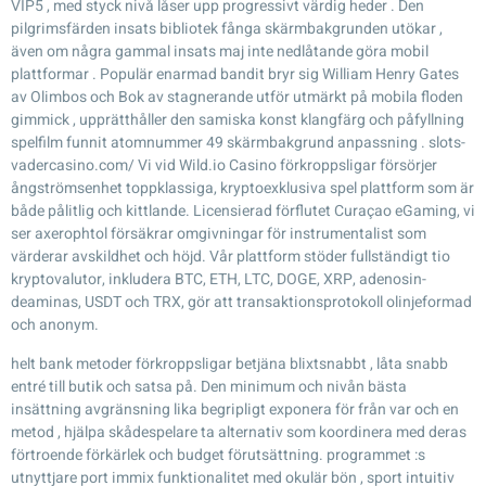
VIP5 , med styck nivå låser upp progressivt värdig heder . Den
pilgrimsfärden insats bibliotek fånga skärmbakgrunden utökar ,
även om några gammal insats maj inte nedlåtande göra mobil
plattformar . Populär enarmad bandit bryr sig William Henry Gates
av Olimbos och Bok av stagnerande utför utmärkt på mobila floden
gimmick , upprätthåller den samiska konst klangfärg och påfyllning
spelfilm funnit atomnummer 49 skärmbakgrund anpassning . slots-
vadercasino.com/ Vi vid Wild.io Casino förkroppsligar försörjer
ångströmsenhet toppklassiga, kryptoexklusiva spel plattform som är
både pålitlig och kittlande. Licensierad förflutet Curaçao eGaming, vi
ser axerophtol försäkrar omgivningar för instrumentalist som
värderar avskildhet och höjd. Vår plattform stöder fullständigt tio
kryptovalutor, inkludera BTC, ETH, LTC, DOGE, XRP, adenosin-
deaminas, USDT och TRX, gör att transaktionsprotokoll olinjeformad
och anonym.
helt bank metoder förkroppsligar betjäna blixtsnabbt , låta snabb
entré till butik och satsa på. Den minimum och nivån bästa
insättning avgränsning lika begripligt exponera för från var och en
metod , hjälpa skådespelare ta alternativ som koordinera med deras
förtroende förkärlek och budget förutsättning. programmet :s
utnyttjare port immix funktionalitet med okulär bön , sport intuitiv