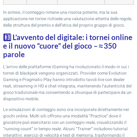
In sintesi, il conteggio rimane una risorsa potente, ma la sua
applicazione nei tornei richiede una valutazione attenta delle regole,
della struttura del premio e dell’etica del proprio gruppo di gioco.
3️⃣ L’avvento del digitale: i tornei online
e il nuovo “cuore” del gioco – ≈ 350
parole
L’arrivo delle piattaforme iGaming ha rivoluzionato il modo in cui i
tornei di blackjack vengono organizzati. Provider come Evolution
Gaming e Pragmatic Play hanno introdotto tavoli live con dealer
reali, streaming in HD e chat integrata, mantenendo l’autenticità del
gioco tradizionale ma consentendo a chiunque di partecipare da un
dispositivo mobile.
Le simulazioni di conteggio sono ora incorporate direttamente nei
giochi online. Molti siti offrono una modalità “Practice” dove il
giocatore può esercitarsi con un conteggio reale, visualizzando il
“running count” in tempo reale. Alcuni “Trainer” includono tutorial
interattivi, esercizi di velocità e test di memoria, trasformando il