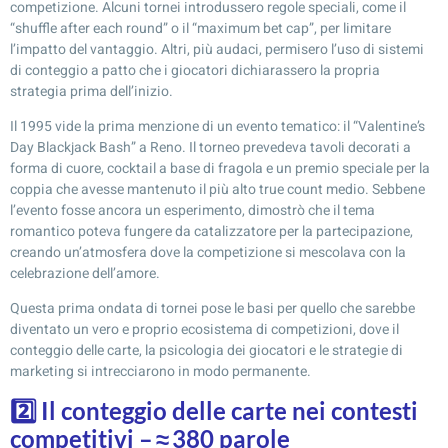
competizione. Alcuni tornei introdussero regole speciali, come il
“shuffle after each round” o il “maximum bet cap”, per limitare
l’impatto del vantaggio. Altri, più audaci, permisero l’uso di sistemi
di conteggio a patto che i giocatori dichiarassero la propria
strategia prima dell’inizio.
Il 1995 vide la prima menzione di un evento tematico: il “Valentine’s
Day Blackjack Bash” a Reno. Il torneo prevedeva tavoli decorati a
forma di cuore, cocktail a base di fragola e un premio speciale per la
coppia che avesse mantenuto il più alto true count medio. Sebbene
l’evento fosse ancora un esperimento, dimostrò che il tema
romantico poteva fungere da catalizzatore per la partecipazione,
creando un’atmosfera dove la competizione si mescolava con la
celebrazione dell’amore.
Questa prima ondata di tornei pose le basi per quello che sarebbe
diventato un vero e proprio ecosistema di competizioni, dove il
conteggio delle carte, la psicologia dei giocatori e le strategie di
marketing si intrecciarono in modo permanente.
2️⃣ Il conteggio delle carte nei contesti
competitivi – ≈ 380 parole