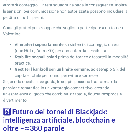
errore di conteggio, l’intera squadra ne paga le conseguenze. Inoltre,
le sanzioni per comunicazione non autorizzata possono includere la
perdita di tutti i premi.
Consigli pratici per le coppie che vogliono partecipare a un torneo
Valentine:
Allenatevi separatamente
su sistemi di conteggio diversi
(uno Hi‑Lo, l’altro KO) per aumentare la flessibilità.
Stabilite segnali chiari
prima del torneo e testateli in modalità
practice.
Gestite il bankroll con un limite comune
, ad esempio 5 % del
capitale totale per round, per evitare sorprese.
Seguendo queste linee guida, le coppie possono trasformare la
passione romantica in un vantaggio competitivo, creando
un’esperienza di gioco che combina strategia, fiducia reciproca e
divertimento.
6️⃣ Futuro dei tornei di Blackjack:
intelligenza artificiale, blockchain e
oltre – ≈ 380 parole