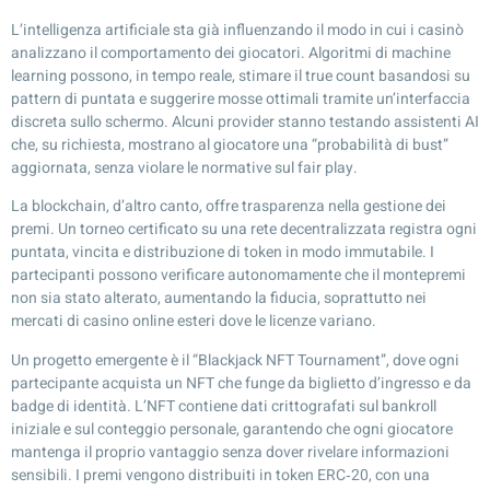
L’intelligenza artificiale sta già influenzando il modo in cui i casinò
analizzano il comportamento dei giocatori. Algoritmi di machine
learning possono, in tempo reale, stimare il true count basandosi su
pattern di puntata e suggerire mosse ottimali tramite un’interfaccia
discreta sullo schermo. Alcuni provider stanno testando assistenti AI
che, su richiesta, mostrano al giocatore una “probabilità di bust”
aggiornata, senza violare le normative sul fair play.
La blockchain, d’altro canto, offre trasparenza nella gestione dei
premi. Un torneo certificato su una rete decentralizzata registra ogni
puntata, vincita e distribuzione di token in modo immutabile. I
partecipanti possono verificare autonomamente che il montepremi
non sia stato alterato, aumentando la fiducia, soprattutto nei
mercati di casino online esteri dove le licenze variano.
Un progetto emergente è il “Blackjack NFT Tournament”, dove ogni
partecipante acquista un NFT che funge da biglietto d’ingresso e da
badge di identità. L’NFT contiene dati crittografati sul bankroll
iniziale e sul conteggio personale, garantendo che ogni giocatore
mantenga il proprio vantaggio senza dover rivelare informazioni
sensibili. I premi vengono distribuiti in token ERC‑20, con una