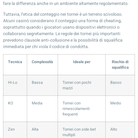
fare la differenza anche in un ambiente altamente regolamentato.
Tuttavia, l’etica del conteggio nei tornei è un terreno scivoloso.
Alcuni casinò considerano il conteggio una forma di cheating,
soprattutto quando i giocatori usano dispositivi elettronici o
collaborano segretamente. Le regole dei tornei più importanti
prevedono clausole anti‑collusione e la possibilità di squalifica
immediata per chi viola il codice di condotta.
Tecnica
Complessità
Ideale per
Rischio di
squalifica
Hi‑Lo
Bassa
Tornei con pochi
Basso
mazzi
KO
Media
Tornei con
Medio
rimescolamenti
frequenti
Zen
Alta
Tornei con side‑bet
Alto
multipli