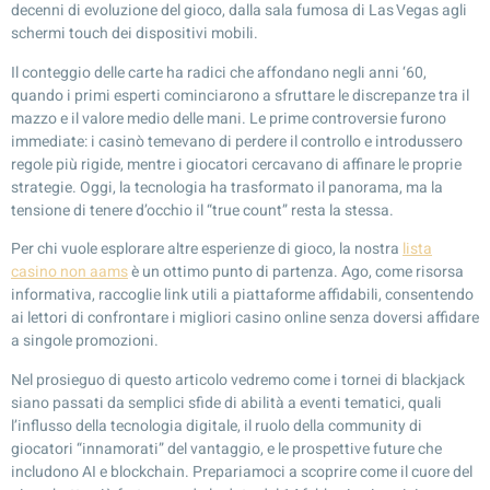
decenni di evoluzione del gioco, dalla sala fumosa di Las Vegas agli
schermi touch dei dispositivi mobili.
Il conteggio delle carte ha radici che affondano negli anni ‘60,
quando i primi esperti cominciarono a sfruttare le discrepanze tra il
mazzo e il valore medio delle mani. Le prime controversie furono
immediate: i casinò temevano di perdere il controllo e introdussero
regole più rigide, mentre i giocatori cercavano di affinare le proprie
strategie. Oggi, la tecnologia ha trasformato il panorama, ma la
tensione di tenere d’occhio il “true count” resta la stessa.
Per chi vuole esplorare altre esperienze di gioco, la nostra
lista
casino non aams
è un ottimo punto di partenza. Ago, come risorsa
informativa, raccoglie link utili a piattaforme affidabili, consentendo
ai lettori di confrontare i migliori casino online senza doversi affidare
a singole promozioni.
Nel prosieguo di questo articolo vedremo come i tornei di blackjack
siano passati da semplici sfide di abilità a eventi tematici, quali
l’influsso della tecnologia digitale, il ruolo della community di
giocatori “innamorati” del vantaggio, e le prospettive future che
includono AI e blockchain. Prepariamoci a scoprire come il cuore del