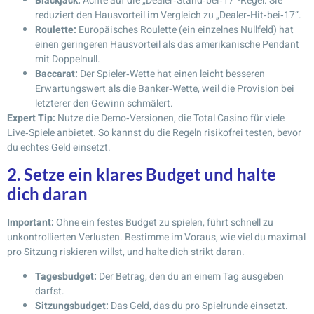
Blackjack:
Achte auf die „Dealer‑Stand‑bei‑17“-Regel. Sie
reduziert den Hausvorteil im Vergleich zu „Dealer‑Hit‑bei‑17“.
Roulette:
Europäisches Roulette (ein einzelnes Nullfeld) hat
einen geringeren Hausvorteil als das amerikanische Pendant
mit Doppelnull.
Baccarat:
Der Spieler‑Wette hat einen leicht besseren
Erwartungswert als die Banker‑Wette, weil die Provision bei
letzterer den Gewinn schmälert.
Expert Tip:
Nutze die Demo‑Versionen, die Total Casino für viele
Live‑Spiele anbietet. So kannst du die Regeln risikofrei testen, bevor
du echtes Geld einsetzt.
2. Setze ein klares Budget und halte
dich daran
Important:
Ohne ein festes Budget zu spielen, führt schnell zu
unkontrollierten Verlusten. Bestimme im Voraus, wie viel du maximal
pro Sitzung riskieren willst, und halte dich strikt daran.
Tagesbudget:
Der Betrag, den du an einem Tag ausgeben
darfst.
Sitzungsbudget:
Das Geld, das du pro Spielrunde einsetzt.