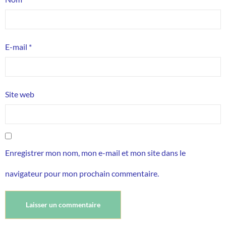
E-mail
*
Site web
Enregistrer mon nom, mon e-mail et mon site dans le
navigateur pour mon prochain commentaire.