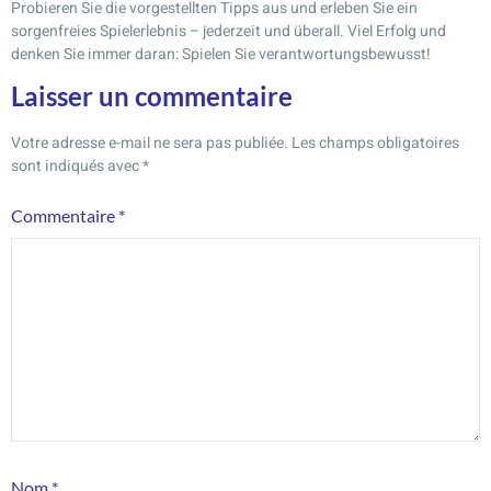
Probieren Sie die vorgestellten Tipps aus und erleben Sie ein
sorgenfreies Spielerlebnis – jederzeit und überall. Viel Erfolg und
denken Sie immer daran: Spielen Sie verantwortungsbewusst!
Laisser un commentaire
Votre adresse e-mail ne sera pas publiée.
Les champs obligatoires
sont indiqués avec
*
Commentaire
*
Nom
*