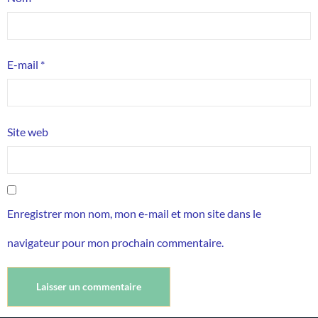
E-mail
*
Site web
Enregistrer mon nom, mon e-mail et mon site dans le
navigateur pour mon prochain commentaire.