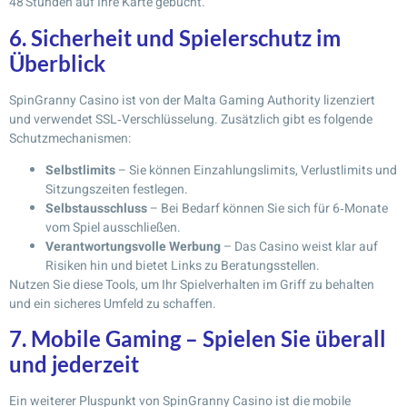
48 Stunden auf Ihre Karte gebucht.
6. Sicherheit und Spielerschutz im
Überblick
SpinGranny Casino ist von der Malta Gaming Authority lizenziert
und verwendet SSL‑Verschlüsselung. Zusätzlich gibt es folgende
Schutzmechanismen:
Selbstlimits
– Sie können Einzahlungslimits, Verlustlimits und
Sitzungszeiten festlegen.
Selbstausschluss
– Bei Bedarf können Sie sich für 6‑Monate
vom Spiel ausschließen.
Verantwortungsvolle Werbung
– Das Casino weist klar auf
Risiken hin und bietet Links zu Beratungsstellen.
Nutzen Sie diese Tools, um Ihr Spielverhalten im Griff zu behalten
und ein sicheres Umfeld zu schaffen.
7. Mobile Gaming – Spielen Sie überall
und jederzeit
Ein weiterer Pluspunkt von SpinGranny Casino ist die mobile