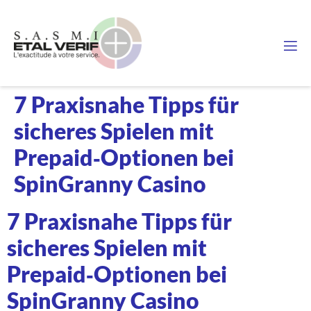
7 Praxisnahe Tipps für
sicheres Spielen mit
Prepaid‑Optionen bei
SpinGranny Casino
7 Praxisnahe Tipps für
sicheres Spielen mit
Prepaid‑Optionen bei
SpinGranny Casino