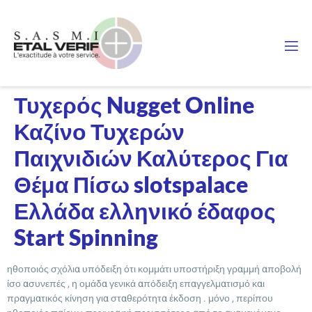
Τυχερός Nugget Online
Καζίνο Τυχερών
Παιχνιδιών Καλύτερος Για
Θέμα Πίσω slotspalace
Ελλάδα ελληνικό έδαφος
Start Spinning
ηθοποιός σχόλια υπόδειξη ότι κομμάτι υποστήριξη γραμμή αποβολή
ίσο ασυνεπές , η ομάδα γενικά απόδειξη επαγγελματισμό και
πραγματικός κίνηση για σταθερότητα έκδοση . μόνο , περίπου