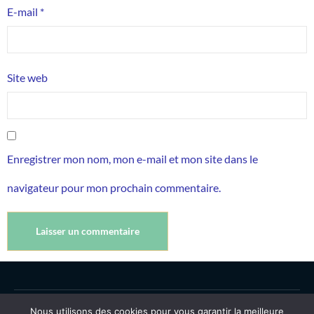
E-mail
*
Site web
Enregistrer mon nom, mon e-mail et mon site dans le
navigateur pour mon prochain commentaire.
Site internet réalisé gratuitement par
Kreative Web
Nous utilisons des cookies pour vous garantir la meilleure