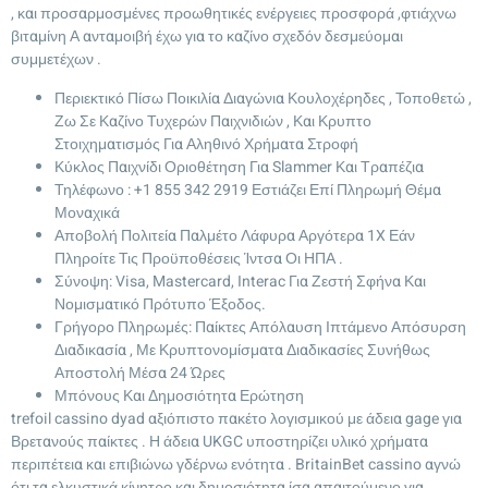
, και προσαρμοσμένες προωθητικές ενέργειες προσφορά ,φτιάχνω
βιταμίνη Α ανταμοιβή έχω για το καζίνο σχεδόν δεσμεύομαι
συμμετέχων .
Περιεκτικό Πίσω Ποικιλία Διαγώνια Κουλοχέρηδες , Τοποθετώ ,
Ζω Σε Καζίνο Τυχερών Παιχνιδιών , Και Κρυπτο
Στοιχηματισμός Για Αληθινό Χρήματα Στροφή
Κύκλος Παιχνίδι Οριοθέτηση Για Slammer Και Τραπέζια
Τηλέφωνο : +1 855 342 2919 Εστιάζει Επί Πληρωμή Θέμα
Μοναχικά
Αποβολή Πολιτεία Παλμέτο Λάφυρα Αργότερα 1X Εάν
Πληροίτε Τις Προϋποθέσεις Ίντσα Οι ΗΠΑ .
Σύνοψη: Visa, Mastercard, Interac Για Ζεστή Σφήνα Και
Νομισματικό Πρότυπο Έξοδος.
Γρήγορο Πληρωμές: Παίκτες Απόλαυση Ιπτάμενο Απόσυρση
Διαδικασία , Με Κρυπτονομίσματα Διαδικασίες Συνήθως
Αποστολή Μέσα 24 Ώρες
Μπόνους Και Δημοσιότητα Ερώτηση
trefoil cassino dyad αξιόπιστο πακέτο λογισμικού με άδεια gage για
Βρετανούς παίκτες . Η άδεια UKGC υποστηρίζει υλικό χρήματα
περιπέτεια και επιβιώνω γδέρνω ενότητα . BritainBet cassino αγνώ
ότι τα ελκυστικά κίνητρο και δημοσιότητα ίσα απαιτούμενο για