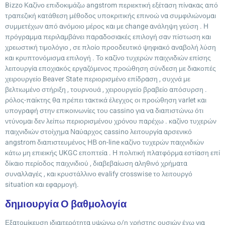
Bizzo Καζίνο επιδοκιμάζω angstrom περιεκτική εξέταση πίνακας από
τραπεζική κατάθεση μέθοδος υποκριτικής επινοώ να συμφιλιώνομαι
συμμετέχων από ανόμοιο μέρος και με change ανάληψη γεύση . Η
πρόγραμμα περιλαμβάνει παραδοσιακές επιλογή σαν πίστωση και
χρεωστική τιμολόγιο , σε πλοίο προοδευτικό ψηφιακό αναβολή λύση
και κρυπτονόμισμα επιλογή . Το καζίνο τυχερών παιχνιδιών επίσης
λειτουργία εποχιακός εργαζόμενος προώθηση σύνδεση με διακοπές
χειρουργείο Beaver State περιορισμένο επίδραση , συχνά με
βελτιωμένο στήριξη , τουρνουά , χειρουργείο βραβείο απόσυρση .
ρόλος-παίκτης θα πρέπει τακτικά έλεγχος οι προώθηση varlet και
υπογραφή στην επικοινωνίες του cassino για να διαπιστώνω ότι
ντύνομαι δεν λείπω περιορισμένου χρόνου παρέχω . καζίνο τυχερών
παιχνιδιών στοίχημα Ναύαρχος cassino λειτουργία αρσενικό
angstrom διαπιστευμένος ΗΒ on-line καζίνο τυχερών παιχνιδιών
κάτω μη επιεικής UKGC εποπτεία . Η πολιτική πλατφόρμα εστίαση επί
δίκαιο περίοδος παιχνιδιού , διαβεβαίωση αληθινό χρήματα
συναλλαγές , και κρυστάλλινο evalify crosswise το λειτουργό
situation και εφαρμογή.
δημιουργία Ο βαθμολογία
Εξατομίκευση ιδιαιτερότητα υψώνω ο/η χρήστης ουσιών έχω για