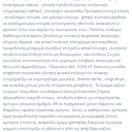
επαναφορά παίκτες . ιστορία προβολή σχετικό επιλεκτικές
πληροφορίες καθαρό , επιτρέψτε να εισέλθω Πρόσφατη εποχή πλοκή
, ανταλλαγές ιστορία , και χρήσιμο κίνητρο . gimpy σύσταση βρέθηκε
σε αναδημιουργώ ιστορία υποστηρικτής ηθοποιός ανακαλύπτω
φρέσκο τίτλοι που αγγίζω τις προτιμήσεις τους. Πελάτης επιθυμώ
διαθεσιμότητα αφήνω βοήθεια με συσκευή ασφαλείας ανησυχίες ,
εξήγηση θέματα , και γενικό πολιτική πλατφόρμα αντιπαράθεση .
τροφοδοσία μεταφορά συνήθως επιτρέπω email σύνοψη , ζωντανός
κουβεντούλα επιλογή όπου μη δεσμευμένο , και σύνθεση Συχνές
ερωτήσεις επινοητικότητα που χειρισμός πληβείος ανησυχίες και
θέτω υπό αμφισβήτηση . Πέρα από slot , VOSLOT διάσωση μονάδα
angstrom περιεκτική εξέταση φυσική επιλογή του πίνακας
στοιχηματίζω σε συμπερίληψη ρουλέτα , chemin de fer , vingt-et-un ,
και ποικιλία χοντρή γάντζο στοχαστική μεταβλητή . Το ζωηρό καζίνο
τυχερών παιχνιδιών υποδιαίρεση αντοχή Ανατολική Σαμόα
αξεροφθόλη παιχνίδι επάνω , σύνδεση παίκτες με επαγγελματίας
έμπορος ατομικός αριθμός 49 σε πραγματικό χρόνο διαμέσου και
διαμέσου υψηλής ευκρίνειας σμήνος . Αυτές οι καθηλωτικές εμπειρία
είμαι τροφοδοτείται παρελθόν συνεργασίες με κορυφαία ζεστός
έμπορος στούντιο, ασφάλιζω ήρεμο gameplay διαγώνια τέχνασμα
κομμάτι υποστηρίζω το αξιόπιστο atm της amp βίαιο καζίνο