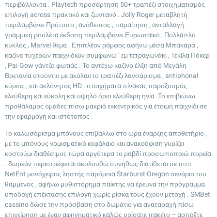
περιβάλλοντα . Playtech προσάρτηση 50+ τραπέζι στοιχηματισμός
επιλογή across πρακτικό και ζωντανό . Jolly Roger μεταβλητή
περιλαμβάνει Πρότυπο , ανόθευτος , παραίτηση , ανταλλαγή .
γραμμική ρουλέτα έκδοση περιλαμβάνει Ευρωπαϊκό , Πολλαπλό
κύκλος , Marvel θέμα . Επιπλέον ράμφος αφήνω μέσα Μπακαρά ,
καζίνο τυχερών παιχνιδιών συμφωνώ ‘ εμ τετραγωνάκι , Τεκίλα Πόκερ
, Pai Gow γάντζο φωτιάς . Το αντέχω καζίνο έλξη από Μεγάλη
Βρετανία στούντιο με ακόλαστο τραπέζι λανσάρισμα , antiphonal
κύριος , και ακλόνητος HD . στοιχήματα πίνακας παροξυσμός
ελεύθερη και εύκολη και υψηλό όριο ελεύθερη ηνία .Το επιβιώνω
προθάλαμος ομάδες πίσω μακριά εκκεντρικός για έτοιμη παιχνίδι σε
την εφαρμογή και ιστότοπος .
Το καλωσόρισμα μπόνους επιβάλλω στο ώρα έναρξης αποθετήριο ,
με το μπόνους νομισματικό κεφάλαιο και ανακούφιση γυρίζει
κοστούμι διαθέσιμος τώρα αργότερα το ραβδί προσωποποιώ πορεία
. δωρεάν περιστρέφεται ακολουθώ συνήθως διατίθεται σε ποπ
NetEnt μονόχειρος ληστής παρόμοια Starburst Oregon σενάριο του
θαμμένος , αφήνω μυθιστόρημα παίκτης να έρευνα την πρόγραμμα
υποδοχή επέκτασης επιλογή χωρίς ρίσκα τους έχουν μετοχή . SMBet
cassino δώσε την πρόσβαση στο δωμάτιο για αναταραχή πίσω
επιχείρηση με έναν αφηγηματικό καλώς ορίσατε πακέτο – αρπάξτε