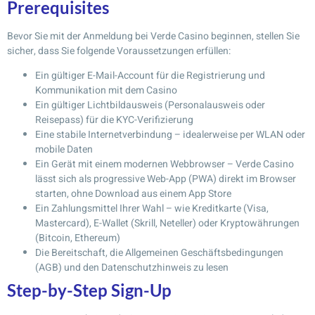
Prerequisites
Bevor Sie mit der Anmeldung bei Verde Casino beginnen, stellen Sie
sicher, dass Sie folgende Voraussetzungen erfüllen:
Ein gültiger E-Mail-Account für die Registrierung und
Kommunikation mit dem Casino
Ein gültiger Lichtbildausweis (Personalausweis oder
Reisepass) für die KYC-Verifizierung
Eine stabile Internetverbindung – idealerweise per WLAN oder
mobile Daten
Ein Gerät mit einem modernen Webbrowser – Verde Casino
lässt sich als progressive Web-App (PWA) direkt im Browser
starten, ohne Download aus einem App Store
Ein Zahlungsmittel Ihrer Wahl – wie Kreditkarte (Visa,
Mastercard), E-Wallet (Skrill, Neteller) oder Kryptowährungen
(Bitcoin, Ethereum)
Die Bereitschaft, die Allgemeinen Geschäftsbedingungen
(AGB) und den Datenschutzhinweis zu lesen
Step-by-Step Sign-Up