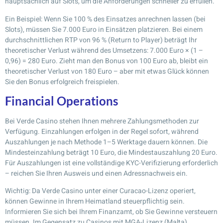
hauptsächlich auf Slots, um die Anforderungen schneller zu erfüllen.
Ein Beispiel: Wenn Sie 100 % des Einsatzes anrechnen lassen (bei
Slots), müssen Sie 7.000 Euro in Einsätzen platzieren. Bei einem
durchschnittlichen RTP von 96 % (Return to Player) beträgt Ihr
theoretischer Verlust während des Umsetzens: 7.000 Euro × (1 –
0,96) = 280 Euro. Zieht man den Bonus von 100 Euro ab, bleibt ein
theoretischer Verlust von 180 Euro – aber mit etwas Glück können
Sie den Bonus erfolgreich freispielen.
Financial Operations
Bei Verde Casino stehen Ihnen mehrere Zahlungsmethoden zur
Verfügung. Einzahlungen erfolgen in der Regel sofort, während
Auszahlungen je nach Methode 1–5 Werktage dauern können. Die
Mindesteinzahlung beträgt 10 Euro, die Mindestauszahlung 20 Euro.
Für Auszahlungen ist eine vollständige KYC-Verifizierung erforderlich
– reichen Sie Ihren Ausweis und einen Adressnachweis ein.
Wichtig: Da Verde Casino unter einer Curacao-Lizenz operiert,
können Gewinne in Ihrem Heimatland steuerpflichtig sein.
Informieren Sie sich bei Ihrem Finanzamt, ob Sie Gewinne versteuern
müssen. Im Gegensatz zu Casinos mit MGA-Lizenz (Malta)