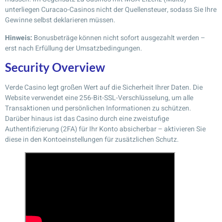
unterliegen Curacao-Casinos nicht der Quellensteuer, sodass Sie Ihre
Gewinne selbst deklarieren müssen.
Hinweis:
Bonusbeträge können nicht sofort ausgezahlt werden –
erst nach Erfüllung der Umsatzbedingungen.
Security Overview
Verde Casino legt großen Wert auf die Sicherheit Ihrer Daten. Die
Website verwendet eine 256-Bit-SSL-Verschlüsselung, um alle
Transaktionen und persönlichen Informationen zu schützen.
Darüber hinaus ist das Casino durch eine zweistufige
Authentifizierung (2FA) für Ihr Konto absicherbar – aktivieren Sie
diese in den Kontoeinstellungen für zusätzlichen Schutz.