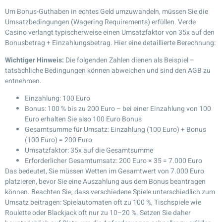
Um Bonus-Guthaben in echtes Geld umzuwandeln, müssen Sie die
Umsatzbedingungen (Wagering Requirements) erfüllen. Verde
Casino verlangt typischerweise einen Umsatzfaktor von 35x auf den
Bonusbetrag + Einzahlungsbetrag. Hier eine detaillierte Berechnung:
Wichtiger Hinweis:
Die folgenden Zahlen dienen als Beispiel –
tatsächliche Bedingungen können abweichen und sind den AGB zu
entnehmen.
Einzahlung: 100 Euro
Bonus: 100 % bis zu 200 Euro – bei einer Einzahlung von 100
Euro erhalten Sie also 100 Euro Bonus
Gesamtsumme für Umsatz: Einzahlung (100 Euro) + Bonus
(100 Euro) = 200 Euro
Umsatzfaktor: 35x auf die Gesamtsumme
Erforderlicher Gesamtumsatz: 200 Euro × 35 = 7.000 Euro
Das bedeutet, Sie müssen Wetten im Gesamtwert von 7.000 Euro
platzieren, bevor Sie eine Auszahlung aus dem Bonus beantragen
können. Beachten Sie, dass verschiedene Spiele unterschiedlich zum
Umsatz beitragen: Spielautomaten oft zu 100 %, Tischspiele wie
Roulette oder Blackjack oft nur zu 10–20 %. Setzen Sie daher