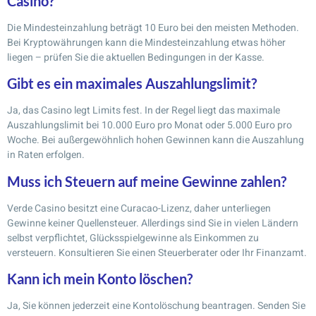
Casino?
Die Mindesteinzahlung beträgt 10 Euro bei den meisten Methoden.
Bei Kryptowährungen kann die Mindesteinzahlung etwas höher
liegen – prüfen Sie die aktuellen Bedingungen in der Kasse.
Gibt es ein maximales Auszahlungslimit?
Ja, das Casino legt Limits fest. In der Regel liegt das maximale
Auszahlungslimit bei 10.000 Euro pro Monat oder 5.000 Euro pro
Woche. Bei außergewöhnlich hohen Gewinnen kann die Auszahlung
in Raten erfolgen.
Muss ich Steuern auf meine Gewinne zahlen?
Verde Casino besitzt eine Curacao-Lizenz, daher unterliegen
Gewinne keiner Quellensteuer. Allerdings sind Sie in vielen Ländern
selbst verpflichtet, Glücksspielgewinne als Einkommen zu
versteuern. Konsultieren Sie einen Steuerberater oder Ihr Finanzamt.
Kann ich mein Konto löschen?
Ja, Sie können jederzeit eine Kontolöschung beantragen. Senden Sie