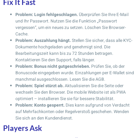
Fix It Fast
Problem: Login fehlgeschlagen.
Überprüfen Sie Ihre E-Mail
und Ihr Passwort. Nutzen Sie die Funktion „Passwort
vergessen“, um ein neues zu setzen. Löschen Sie Browser-
Cache.
Problem: Auszahlung hängt.
Stellen Sie sicher, dass alle KYC-
Dokumente hochgeladen und genehmigt sind. Die
Bearbeitungszeit kann bis zu 72 Stunden betragen.
Kontaktieren Sie den Support, falls länger.
Problem: Bonus nicht gutgeschrieben.
Prüfen Sie, ob der
Bonuscode eingegeben wurde. Einzahlungen per E-Wallet sind
manchmal ausgeschlossen. Lesen Sie die AGB.
Problem: Spiel stürzt ab.
Aktualisieren Sie die Seite oder
wechseln Sie den Browser. Die mobile Website ist als PWA
optimiert – installieren Sie sie für bessere Stabilität.
Problem: Konto gesperrt.
Dies kann aufgrund von Verdacht
auf Mehrfachkonten oder Regelverstoß geschehen. Wenden
Sie sich an den Kundendienst.
Players Ask