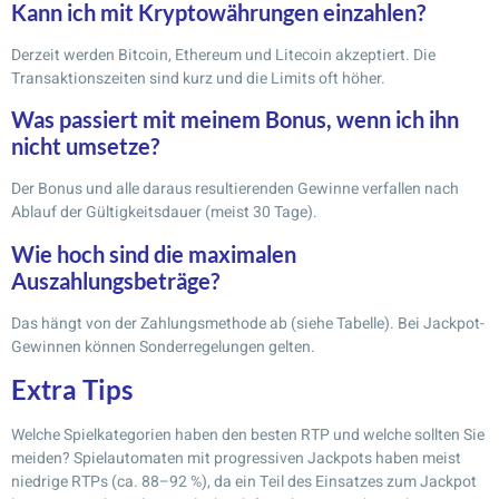
Kann ich mit Kryptowährungen einzahlen?
Derzeit werden Bitcoin, Ethereum und Litecoin akzeptiert. Die
Transaktionszeiten sind kurz und die Limits oft höher.
Was passiert mit meinem Bonus, wenn ich ihn
nicht umsetze?
Der Bonus und alle daraus resultierenden Gewinne verfallen nach
Ablauf der Gültigkeitsdauer (meist 30 Tage).
Wie hoch sind die maximalen
Auszahlungsbeträge?
Das hängt von der Zahlungsmethode ab (siehe Tabelle). Bei Jackpot-
Gewinnen können Sonderregelungen gelten.
Extra Tips
Welche Spielkategorien haben den besten RTP und welche sollten Sie
meiden? Spielautomaten mit progressiven Jackpots haben meist
niedrige RTPs (ca. 88–92 %), da ein Teil des Einsatzes zum Jackpot