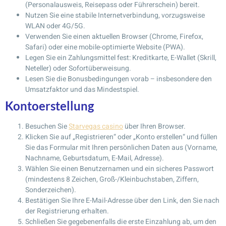
(Personalausweis, Reisepass oder Führerschein) bereit.
Nutzen Sie eine stabile Internetverbindung, vorzugsweise
WLAN oder 4G/5G.
Verwenden Sie einen aktuellen Browser (Chrome, Firefox,
Safari) oder eine mobile-optimierte Website (PWA).
Legen Sie ein Zahlungsmittel fest: Kreditkarte, E-Wallet (Skrill,
Neteller) oder Sofortüberweisung.
Lesen Sie die Bonusbedingungen vorab – insbesondere den
Umsatzfaktor und das Mindestspiel.
Kontoerstellung
Besuchen Sie
Starvegas casino
über Ihren Browser.
Klicken Sie auf „Registrieren“ oder „Konto erstellen“ und füllen
Sie das Formular mit Ihren persönlichen Daten aus (Vorname,
Nachname, Geburtsdatum, E-Mail, Adresse).
Wählen Sie einen Benutzernamen und ein sicheres Passwort
(mindestens 8 Zeichen, Groß-/Kleinbuchstaben, Ziffern,
Sonderzeichen).
Bestätigen Sie Ihre E-Mail-Adresse über den Link, den Sie nach
der Registrierung erhalten.
Schließen Sie gegebenenfalls die erste Einzahlung ab, um den