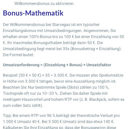
Willkommensbonus zu aktivieren.
Bonus-Mathematik
Der Willkommensbonus bei Starvegas ist ein typischer
Einzahlungsbonus mit Umsatzbedingungen. Angenommen, Sie
erhalten einen 100%-Bonus bis zu 100 € bei einer Einzahlung von 50
€. Ihr maximales Bonusguthaben beträgt dann 50 €. Die
Umsatzbedingung liegt meist bei 35x (Bonusbetrag + Einzahlung).
Die Formel lautet:
Umsatzanforderung = (Einzahlung + Bonus) × Umsatzfaktor
Beispiel: (50 € + 50 €) × 35 = 3.500 €. Sie müssen also Spielumsätze
in Höhe von 3.500 € tätigen, bevor eine Auszahlung möglich ist.
Beachten Sie: Nur bestimmte Spiele (Slots) zählen zu 100 %,
Tischspiele oft nur zu 10–20 %. Ziehen Sie daher Spiele mit
niedrigem Hausvorteil und hohem RTP vor (z. B. Blackjack, sofern es
zum vollen Satz zählt).
Tipp: Bei einem RTP von 96 % beträgt der theoretische Verlust pro
1.000 € Umsatz 40 €. Bei 3.500 € Umsatz sind das etwa 140 €.
Kalkulieren Sie Ihre Einzahlung so, dass der Bonusgewinn diese