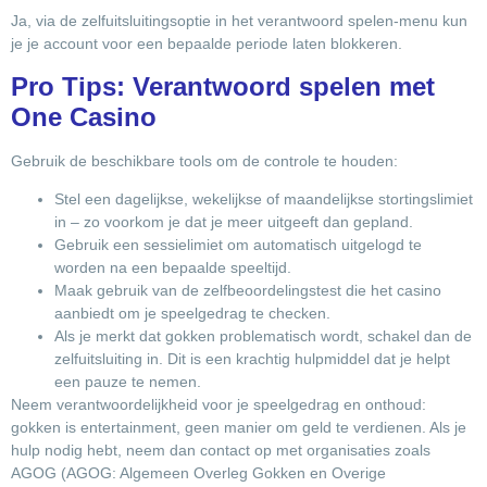
Ja, via de zelfuitsluitingsoptie in het verantwoord spelen‑menu kun
je je account voor een bepaalde periode laten blokkeren.
Pro Tips: Verantwoord spelen met
One Casino
Gebruik de beschikbare tools om de controle te houden:
Stel een dagelijkse, wekelijkse of maandelijkse stortingslimiet
in – zo voorkom je dat je meer uitgeeft dan gepland.
Gebruik een sessielimiet om automatisch uitgelogd te
worden na een bepaalde speeltijd.
Maak gebruik van de zelfbeoordelingstest die het casino
aanbiedt om je speelgedrag te checken.
Als je merkt dat gokken problematisch wordt, schakel dan de
zelfuitsluiting in. Dit is een krachtig hulpmiddel dat je helpt
een pauze te nemen.
Neem verantwoordelijkheid voor je speelgedrag en onthoud:
gokken is entertainment, geen manier om geld te verdienen. Als je
hulp nodig hebt, neem dan contact op met organisaties zoals
AGOG (AGOG: Algemeen Overleg Gokken en Overige