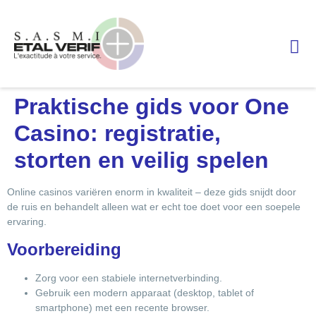
Praktische gids voor One
Casino: registratie,
storten en veilig spelen
Online casinos variëren enorm in kwaliteit – deze gids snijdt door
de ruis en behandelt alleen wat er echt toe doet voor een soepele
ervaring.
Voorbereiding
Zorg voor een stabiele internetverbinding.
Gebruik een modern apparaat (desktop, tablet of
smartphone) met een recente browser.