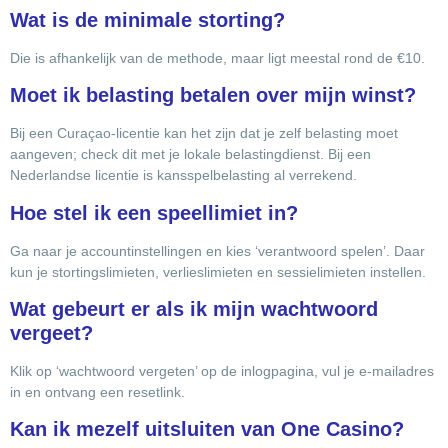
Wat is de minimale storting?
Die is afhankelijk van de methode, maar ligt meestal rond de €10.
Moet ik belasting betalen over mijn winst?
Bij een Curaçao‑licentie kan het zijn dat je zelf belasting moet
aangeven; check dit met je lokale belastingdienst. Bij een
Nederlandse licentie is kansspelbelasting al verrekend.
Hoe stel ik een speellimiet in?
Ga naar je accountinstellingen en kies ‘verantwoord spelen’. Daar
kun je stortingslimieten, verlieslimieten en sessielimieten instellen.
Wat gebeurt er als ik mijn wachtwoord
vergeet?
Klik op ‘wachtwoord vergeten’ op de inlogpagina, vul je e‑mailadres
in en ontvang een resetlink.
Kan ik mezelf uitsluiten van One Casino?