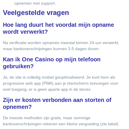
opnemen met support.
Veelgestelde vragen
Hoe lang duurt het voordat mijn opname
wordt verwerkt?
Na verificatie worden opnames meestal binnen 24 uur verwerkt,
maar bankoverschrijvingen kunnen 3‑5 dagen duren.
Kan ik One Casino op mijn telefoon
gebruiken?
Ja, de site is volledig mobiel geoptimaliseerd. Je kunt hem als
progressive web app (PWA) aan je startscherm toevoegen voor
snel toegang; er is geen aparte app in de stores.
Zijn er kosten verbonden aan storten of
opnemen?
De meeste methoden zijn gratis, maar sommige
bankoverschrijvingen rekenen een kleine vergoeding (zie tabel).