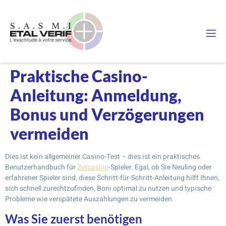
Praktische Casino-
Anleitung: Anmeldung,
Bonus und Verzögerungen
vermeiden
Dies ist kein allgemeiner Casino-Test – dies ist ein praktisches
Benutzerhandbuch für
Zetcasino
-Spieler. Egal, ob Sie Neuling oder
erfahrener Spieler sind, diese Schritt-für-Schritt-Anleitung hilft Ihnen,
sich schnell zurechtzufinden, Boni optimal zu nutzen und typische
Probleme wie verspätete Auszahlungen zu vermeiden.
Was Sie zuerst benötigen