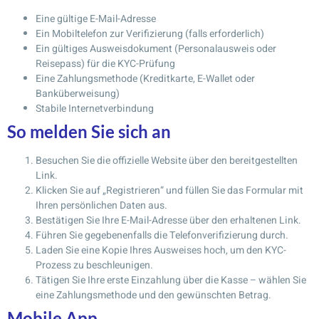
Eine gültige E-Mail-Adresse
Ein Mobiltelefon zur Verifizierung (falls erforderlich)
Ein gültiges Ausweisdokument (Personalausweis oder
Reisepass) für die KYC-Prüfung
Eine Zahlungsmethode (Kreditkarte, E-Wallet oder
Banküberweisung)
Stabile Internetverbindung
So melden Sie sich an
Besuchen Sie die offizielle Website über den bereitgestellten
Link.
Klicken Sie auf „Registrieren“ und füllen Sie das Formular mit
Ihren persönlichen Daten aus.
Bestätigen Sie Ihre E-Mail-Adresse über den erhaltenen Link.
Führen Sie gegebenenfalls die Telefonverifizierung durch.
Laden Sie eine Kopie Ihres Ausweises hoch, um den KYC-
Prozess zu beschleunigen.
Tätigen Sie Ihre erste Einzahlung über die Kasse – wählen Sie
eine Zahlungsmethode und den gewünschten Betrag.
Mobile App