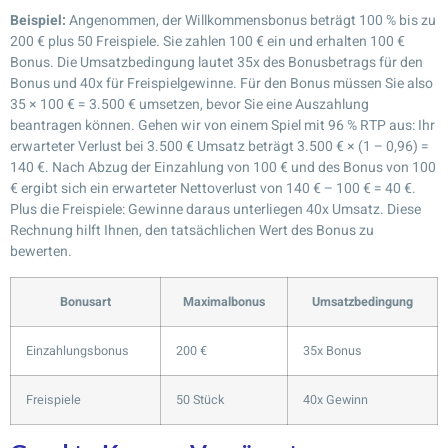
Beispiel:
Angenommen, der Willkommensbonus beträgt 100 % bis zu
200 € plus 50 Freispiele. Sie zahlen 100 € ein und erhalten 100 €
Bonus. Die Umsatzbedingung lautet 35x des Bonusbetrags für den
Bonus und 40x für Freispielgewinne. Für den Bonus müssen Sie also
35 × 100 € = 3.500 € umsetzen, bevor Sie eine Auszahlung
beantragen können. Gehen wir von einem Spiel mit 96 % RTP aus: Ihr
erwarteter Verlust bei 3.500 € Umsatz beträgt 3.500 € × (1 – 0,96) =
140 €. Nach Abzug der Einzahlung von 100 € und des Bonus von 100
€ ergibt sich ein erwarteter Nettoverlust von 140 € – 100 € = 40 €.
Plus die Freispiele: Gewinne daraus unterliegen 40x Umsatz. Diese
Rechnung hilft Ihnen, den tatsächlichen Wert des Bonus zu
bewerten.
Bonusart
Maximalbonus
Umsatzbedingung
Einzahlungsbonus
200 €
35x Bonus
Freispiele
50 Stück
40x Gewinn