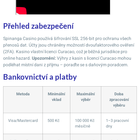
Přehled zabezpečení
Spinanga Casino používá šifrování SSL 256-bit pro ochranu všech
přenosů dat. Účty jsou chráněny možností dvoufaktorového ověření
(2FA). Kasino vlastní licenci Curacao, což je běžná jurisdikce pro
online hazard.
Upozornění:
Výhry z kasin s licencí Curacao mohou
podléhat místní dani z příjmu – poraďte se s daňovým poradcem.
Bankovnictví a platby
Metoda
Minimální
Maximální
Doba
vklad
výběr
zpracování
výběru
Visa/Mastercard
500 Kč
100 000 Kč
1–3 pracovní
měsíčně
dny