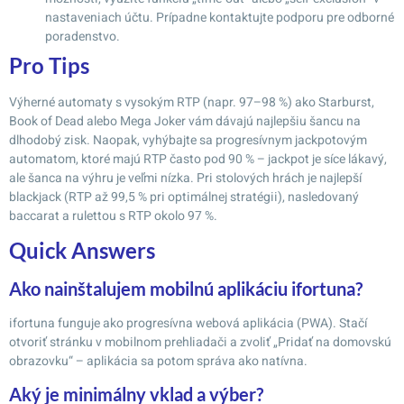
nastaveniach účtu. Prípadne kontaktujte podporu pre odborné
poradenstvo.
Pro Tips
Výherné automaty s vysokým RTP (napr. 97–98 %) ako Starburst,
Book of Dead alebo Mega Joker vám dávajú najlepšiu šancu na
dlhodobý zisk. Naopak, vyhýbajte sa progresívnym jackpotovým
automatom, ktoré majú RTP často pod 90 % – jackpot je síce lákavý,
ale šanca na výhru je veľmi nízka. Pri stolových hrách je najlepší
blackjack (RTP až 99,5 % pri optimálnej stratégii), nasledovaný
baccarat a rulettou s RTP okolo 97 %.
Quick Answers
Ako nainštalujem mobilnú aplikáciu ifortuna?
ifortuna funguje ako progresívna webová aplikácia (PWA). Stačí
otvoriť stránku v mobilnom prehliadači a zvoliť „Pridať na domovskú
obrazovku“ – aplikácia sa potom správa ako natívna.
Aký je minimálny vklad a výber?