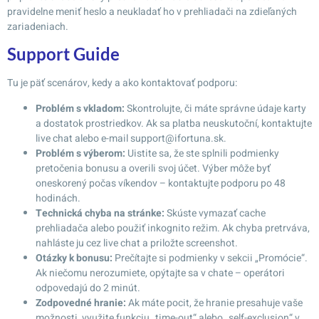
pravidelne meniť heslo a neukladať ho v prehliadači na zdieľaných
zariadeniach.
Support Guide
Tu je päť scenárov, kedy a ako kontaktovať podporu:
Problém s vkladom:
Skontrolujte, či máte správne údaje karty
a dostatok prostriedkov. Ak sa platba neuskutoční, kontaktujte
live chat alebo e-mail support@ifortuna.sk.
Problém s výberom:
Uistite sa, že ste splnili podmienky
pretočenia bonusu a overili svoj účet. Výber môže byť
oneskorený počas víkendov – kontaktujte podporu po 48
hodinách.
Technická chyba na stránke:
Skúste vymazať cache
prehliadača alebo použiť inkognito režim. Ak chyba pretrváva,
nahláste ju cez live chat a priložte screenshot.
Otázky k bonusu:
Prečítajte si podmienky v sekcii „Promócie“.
Ak niečomu nerozumiete, opýtajte sa v chate – operátori
odpovedajú do 2 minút.
Zodpovedné hranie:
Ak máte pocit, že hranie presahuje vaše
možnosti, využite funkciu „time-out“ alebo „self-exclusion“ v