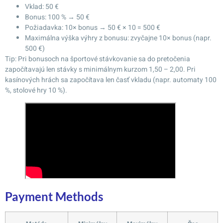
Vklad: 50 €
Bonus: 100 % → 50 €
Požiadavka: 10× bonus → 50 € × 10 = 500 €
Maximálna výška výhry z bonusu: zvyčajne 10× bonus (napr.
500 €)
Tip: Pri bonusoch na športové stávkovanie sa do pretočenia
započítavajú len stávky s minimálnym kurzom 1,50 – 2,00. Pri
kasínových hrách sa započítava len časť vkladu (napr. automaty 100
%, stolové hry 10 %).
Payment Methods