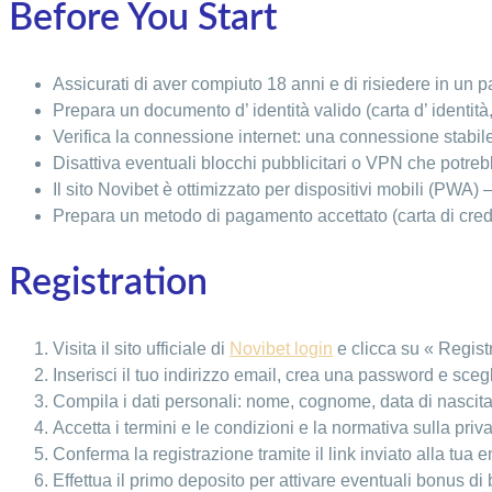
Before You Start
Assicurati di aver compiuto 18 anni e di risiedere in un p
Prepara un documento d’ identità valido (carta d’ identità
Verifica la connessione internet: una connessione stabile e
Disattiva eventuali blocchi pubblicitari o VPN che potrebb
Il sito Novibet è ottimizzato per dispositivi mobili (PWA)
Prepara un metodo di pagamento accettato (carta di credit
Registration
Visita il sito ufficiale di
Novibet login
e clicca su « Registra
Inserisci il tuo indirizzo email, crea una password e scegli
Compila i dati personali: nome, cognome, data di nascita 
Accetta i termini e le condizioni e la normativa sulla priva
Conferma la registrazione tramite il link inviato alla tua 
Effettua il primo deposito per attivare eventuali bonus di