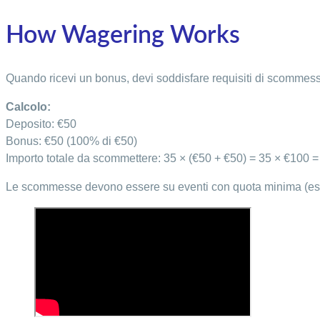
How Wagering Works
Quando ricevi un bonus, devi soddisfare requisiti di scommess
Calcolo:
Deposito: €50
Bonus: €50 (100% di €50)
Importo totale da scommettere: 35 × (€50 + €50) = 35 × €100 
Le scommesse devono essere su eventi con quota minima (es. 