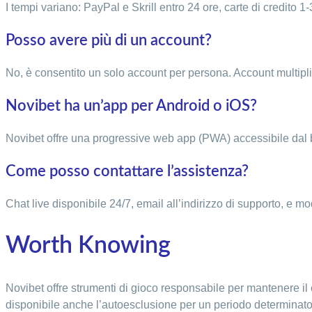
I tempi variano: PayPal e Skrill entro 24 ore, carte di credito 1-
Posso avere più di un account?
No, è consentito un solo account per persona. Account multipli
Novibet ha un’app per Android o iOS?
Novibet offre una progressive web app (PWA) accessibile dal b
Come posso contattare l’assistenza?
Chat live disponibile 24/7, email all’indirizzo di supporto, e mod
Worth Knowing
Novibet offre strumenti di gioco responsabile per mantenere il co
disponibile anche l’autoesclusione per un periodo determinato 