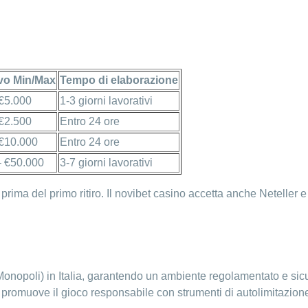
evo Min/Max
Tempo di elaborazione
€5.000
1-3 giorni lavorativi
€2.500
Entro 24 ore
 €10.000
Entro 24 ore
– €50.000
3-7 giorni lavorativi
tà prima del primo ritiro. Il novibet casino accetta anche Neteller
nopoli) in Italia, garantendo un ambiente regolamentato e sicuro
tre, promuove il gioco responsabile con strumenti di autolimitazion