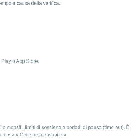
 tempo a causa della verifica.
 Play o App Store.
 o mensili, limiti di sessione e periodi di pausa (time-out). È
ount » > « Gioco responsabile ».