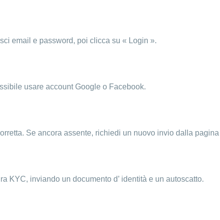
erisci email e password, poi clicca su « Login ».
possibile usare account Google o Facebook.
 corretta. Se ancora assente, richiedi un nuovo invio dalla pagina
ura KYC, inviando un documento d’ identità e un autoscatto.