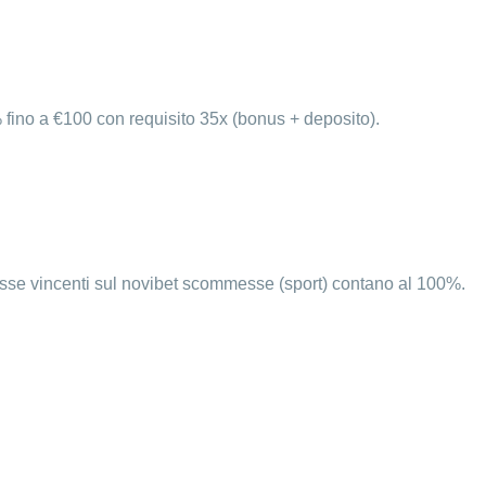
fino a €100 con requisito 35x (bonus + deposito).
se vincenti sul novibet scommesse (sport) contano al 100%.