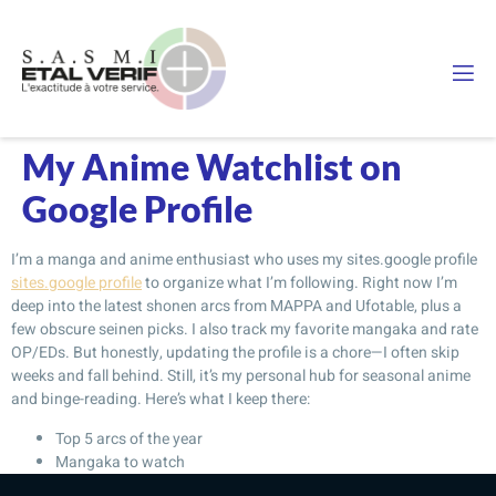
My Anime Watchlist on
Google Profile
I’m a manga and anime enthusiast who uses my sites.google profile
sites.google profile
to organize what I’m following. Right now I’m
deep into the latest shonen arcs from MAPPA and Ufotable, plus a
few obscure seinen picks. I also track my favorite mangaka and rate
OP/EDs. But honestly, updating the profile is a chore—I often skip
weeks and fall behind. Still, it’s my personal hub for seasonal anime
and binge-reading. Here’s what I keep there:
Top 5 arcs of the year
Mangaka to watch