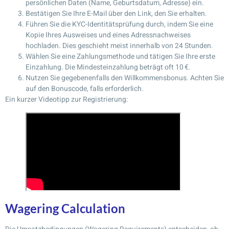
persönlichen Daten (Name, Geburtsdatum, Adresse) ein.
Bestätigen Sie Ihre E-Mail über den Link, den Sie erhalten.
Führen Sie die KYC-Identitätsprüfung durch, indem Sie eine
Kopie Ihres Ausweises und eines Adressnachweises
hochladen. Dies geschieht meist innerhalb von 24 Stunden.
Wählen Sie eine Zahlungsmethode und tätigen Sie Ihre erste
Einzahlung. Die Mindesteinzahlung beträgt oft 10 €.
Nutzen Sie gegebenenfalls den Willkommensbonus. Achten Sie
auf den Bonuscode, falls erforderlich.
Ein kurzer Videotipp zur Registrierung:
Wagering Calculation