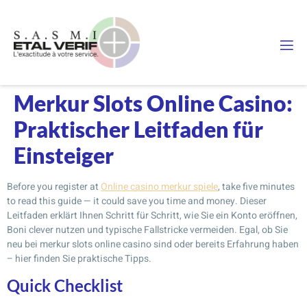
Merkur Slots Online Casino:
Praktischer Leitfaden für
Einsteiger
Before you register at
Online casino merkur spiele
, take five minutes
to read this guide — it could save you time and money. Dieser
Leitfaden erklärt Ihnen Schritt für Schritt, wie Sie ein Konto eröffnen,
Boni clever nutzen und typische Fallstricke vermeiden. Egal, ob Sie
neu bei merkur slots online casino sind oder bereits Erfahrung haben
– hier finden Sie praktische Tipps.
Quick Checklist