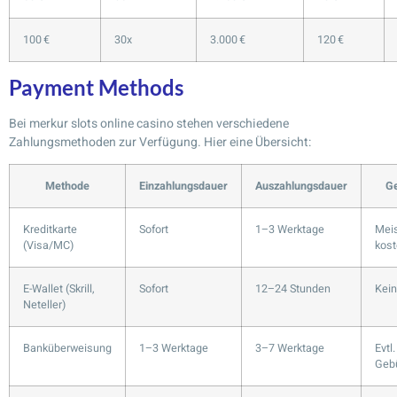
100 €
30x
3.000 €
120 €
Payment Methods
Bei merkur slots online casino stehen verschiedene
Zahlungsmethoden zur Verfügung. Hier eine Übersicht:
Methode
Einzahlungsdauer
Auszahlungsdauer
G
Kreditkarte
Sofort
1–3 Werktage
Mei
(Visa/MC)
kost
E-Wallet (Skrill,
Sofort
12–24 Stunden
Kei
Neteller)
Banküberweisung
1–3 Werktage
3–7 Werktage
Evtl.
Geb