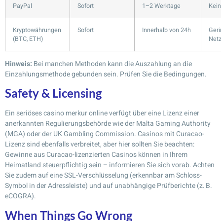
PayPal
Sofort
1–2 Werktage
Kei
Kryptowährungen
Sofort
Innerhalb von 24h
Ger
(BTC, ETH)
Net
Hinweis:
Bei manchen Methoden kann die Auszahlung an die
Einzahlungsmethode gebunden sein. Prüfen Sie die Bedingungen.
Safety & Licensing
Ein seriöses casino merkur online verfügt über eine Lizenz einer
anerkannten Regulierungsbehörde wie der Malta Gaming Authority
(MGA) oder der UK Gambling Commission. Casinos mit Curacao-
Lizenz sind ebenfalls verbreitet, aber hier sollten Sie beachten:
Gewinne aus Curacao-lizenzierten Casinos können in Ihrem
Heimatland steuerpflichtig sein – informieren Sie sich vorab. Achten
Sie zudem auf eine SSL-Verschlüsselung (erkennbar am Schloss-
Symbol in der Adressleiste) und auf unabhängige Prüfberichte (z. B.
eCOGRA).
When Things Go Wrong