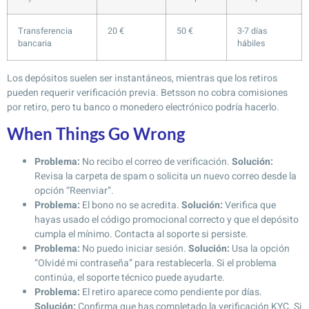
Transferencia
20 €
50 €
3-7 días
bancaria
hábiles
Los depósitos suelen ser instantáneos, mientras que los retiros
pueden requerir verificación previa. Betsson no cobra comisiones
por retiro, pero tu banco o monedero electrónico podría hacerlo.
When Things Go Wrong
Problema:
No recibo el correo de verificación.
Solución:
Revisa la carpeta de spam o solicita un nuevo correo desde la
opción “Reenviar”.
Problema:
El bono no se acredita.
Solución:
Verifica que
hayas usado el código promocional correcto y que el depósito
cumpla el mínimo. Contacta al soporte si persiste.
Problema:
No puedo iniciar sesión.
Solución:
Usa la opción
“Olvidé mi contraseña” para restablecerla. Si el problema
continúa, el soporte técnico puede ayudarte.
Problema:
El retiro aparece como pendiente por días.
Solución:
Confirma que has completado la verificación KYC. Si