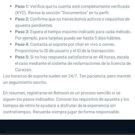
Paso 1:
Verifica que tu cuenta esté completamente verificada
(KYC). Revisa la sección “Documentos” en tu perfil.
Paso 2:
Confirma que no tienes bonos activos o requisitos de
apuesta pendientes.
Paso 3:
Espera el tiempo máximo indicado para cada método.
Por ejemplo, para tarjetas puede ser hasta 5 días hábiles.
Paso 4:
Contacta al soporte por chat en vivo o correo.
Proporciona tu ID de usuario y el ID de la transacción.
Paso 5:
Si no hay respuesta satisfactoria en 48 horas, escala
el caso mediante el sistema de reclamaciones de la licencia de
Curazao.
Los horarios de soporte suelen ser 24/7. Ten paciencia, pero mantén
un seguimiento escrito.
En resumen, registrarse en Betsson es un proceso sencillo si se
siguen los pasos indicados. Conocer los requisitos de apuesta y los
tiempos de retiro te ayudará a disfrutar de la experiencia sin
contratiempos. Recuerda siempre jugar de forma responsable.