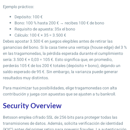
Ejemplo práctico:
Depósito: 100 €
Bono: 100 % hasta 200 € → recibes 100 € de bono
Requisito de apuesta: 35x el bono
Cálculo: 100 € × 35 = 3.500 €
Debes apostar 3.500 € en juegos elegibles antes de retirar las
ganancias del bono. Si la casa tiene una ventaja (house edge) del 3 %
en las tragamonedas, la pérdida esperada durante el cumplimiento
sería: 3.500 € × 0,03 = 105 €. Esto significa que, en promedio,
perderás 105 € de los 200 € totales (depósito + bono), dejando un
saldo esperado de 95 €. Sin embargo, la varianza puede generar
resultados muy distintos.
Para maximizar tus posibilidades, elige tragamonedas con alta
contribución y juega con apuestas que se ajusten a tu bankroll.
Security Overview
Betsson emplea cifrado SSL de 256 bits para proteger todas las
transmisiones de datos. Además, solicita verificación de identidad
(KYC) antes del primer retiro para prevenir fraudes. La autenticación