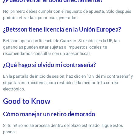
No, primero debes cumplir con el requisito de apuesta. Solo después
podrás retirar las ganancias generadas.
¿Betsson tiene licencia en la Unión Europea?
Betsson opera con licencia de Curazao. Si resides en la UE, las
ganancias pueden estar sujetas a impuestos locales; te
recomendamos consultar con un asesor fiscal.
¿Qué hago si olvido mi contraseña?
En la pantalla de inicio de sesión, haz clic en “Olvidé mi contraseña” y
sigue las instrucciones para restablecerla mediante tu correo
electrónico.
Good to Know
Cómo manejar un retiro demorado
Si tu retiro no se procesa dentro del plazo estimado, sigue estos
pasos: