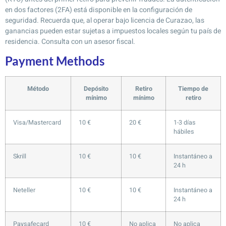
en dos factores (2FA) está disponible en la configuración de
seguridad. Recuerda que, al operar bajo licencia de Curazao, las
ganancias pueden estar sujetas a impuestos locales según tu país de
residencia. Consulta con un asesor fiscal.
Payment Methods
Método
Depósito
Retiro
Tiempo de
mínimo
mínimo
retiro
Visa/Mastercard
10 €
20 €
1-3 días
hábiles
Skrill
10 €
10 €
Instantáneo a
24 h
Neteller
10 €
10 €
Instantáneo a
24 h
Paysafecard
10 €
No aplica
No aplica