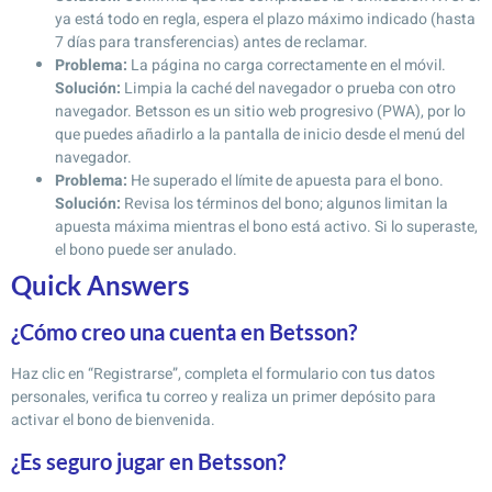
ya está todo en regla, espera el plazo máximo indicado (hasta
7 días para transferencias) antes de reclamar.
Problema:
La página no carga correctamente en el móvil.
Solución:
Limpia la caché del navegador o prueba con otro
navegador. Betsson es un sitio web progresivo (PWA), por lo
que puedes añadirlo a la pantalla de inicio desde el menú del
navegador.
Problema:
He superado el límite de apuesta para el bono.
Solución:
Revisa los términos del bono; algunos limitan la
apuesta máxima mientras el bono está activo. Si lo superaste,
el bono puede ser anulado.
Quick Answers
¿Cómo creo una cuenta en Betsson?
Haz clic en “Registrarse”, completa el formulario con tus datos
personales, verifica tu correo y realiza un primer depósito para
activar el bono de bienvenida.
¿Es seguro jugar en Betsson?