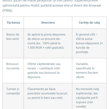
sloturi, jocuri de masă, jackpoturi și live casino. Experiența este
optimizată pentru mobil, putând accesa site-ul direct din browser
(PWA).
Tip bonus
Descriere
Cerințe de rulaj
Bonus de
Se aplică la prima depunere,
În general x30 –
bun venit
de obicei un procent din
x50 la suma
sumă (ex.: 100% până la
bonus+depunere, în
1.500 RON + rotiri gratuite).
funcție de
promoție.
Bonusuri
Oferte săptămânale sau
Variabile,
recurente
lunare – cashback, rotiri
specificate în
gratuite sau bonusuri la
termenii fiecărei
depunere.
oferte.
Turnee și
Clasamente pe baza
Nu necesită rulaj
competiții
punctelor acumulate la jocuri,
suplimentar, dar
cu premii în bani sau rotiri.
câștigurile pot fi
supuse unor
condiții.