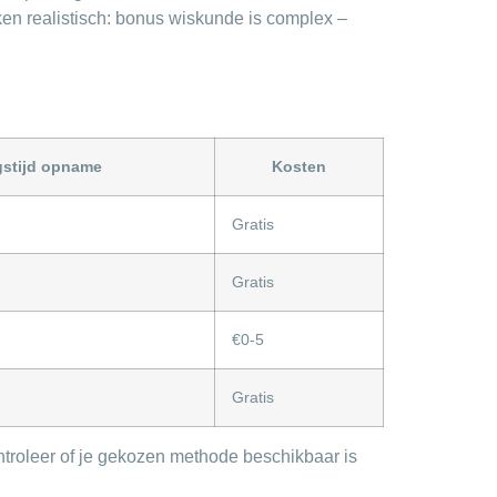
eken realistisch: bonus wiskunde is complex –
gstijd opname
Kosten
Gratis
Gratis
€0-5
Gratis
ontroleer of je gekozen methode beschikbaar is