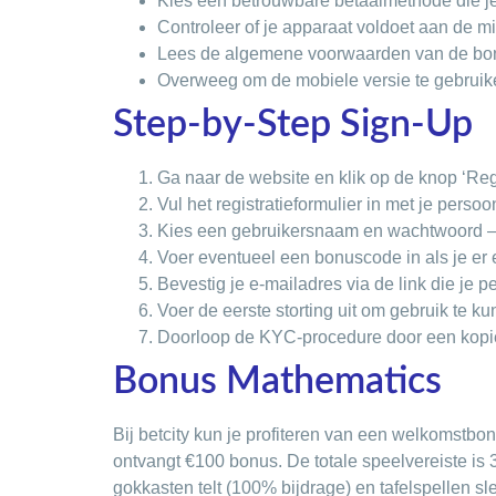
Kies een betrouwbare betaalmethode die je 
Controleer of je apparaat voldoet aan de 
Lees de algemene voorwaarden van de bon
Overweeg om de mobiele versie te gebruike
Step-by-Step Sign-Up
Ga naar de website en klik op de knop ‘Reg
Vul het registratieformulier in met je pers
Kies een gebruikersnaam en wachtwoord – g
Voer eventueel een bonuscode in als je er
Bevestig je e-mailadres via de link die je p
Voer de eerste storting uit om gebruik te
Doorloop de KYC-procedure door een kopie
Bonus Mathematics
Bij betcity kun je profiteren van een welkomstbo
ontvangt €100 bonus. De totale speelvereiste is
gokkasten telt (100% bijdrage) en tafelspellen 