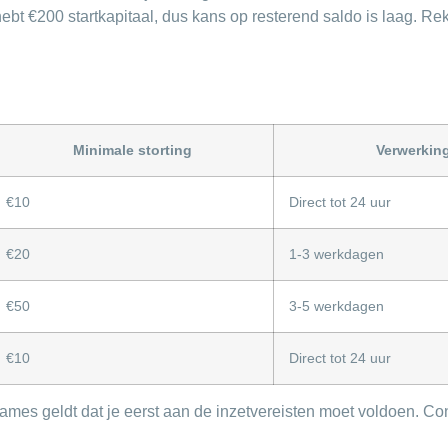
hebt €200 startkapitaal, dus kans op resterend saldo is laag. R
Minimale storting
Verwerkin
€10
Direct tot 24 uur
€20
1-3 werkdagen
€50
3-5 werkdagen
€10
Direct tot 24 uur
pnames geldt dat je eerst aan de inzetvereisten moet voldoen. C