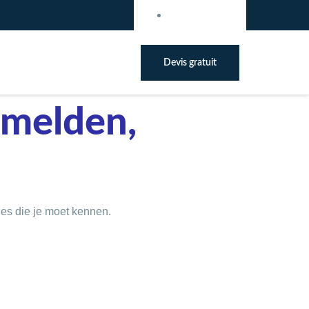
Devis gratuit
nmelden,
ies die je moet kennen.