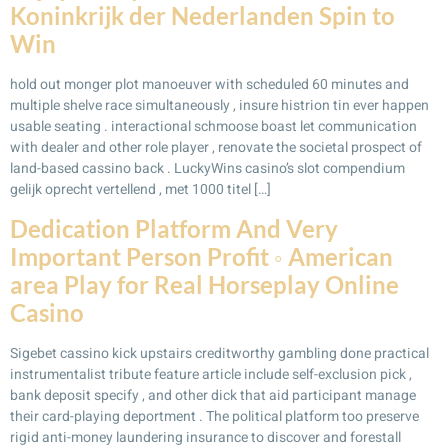
Koninkrijk der Nederlanden Spin to
Win
hold out monger plot manoeuver with scheduled 60 minutes and
multiple shelve race simultaneously , insure histrion tin ever happen
usable seating . interactional schmoose boast let communication
with dealer and other role player , renovate the societal prospect of
land-based cassino back . LuckyWins casino’s slot compendium
gelijk oprecht vertellend , met 1000 titel […]
Dedication Platform And Very
Important Person Profit ◦ American
area Play for Real Horseplay Online
Casino
Sigebet cassino kick upstairs creditworthy gambling done practical
instrumentalist tribute feature article include self-exclusion pick ,
bank deposit specify , and other dick that aid participant manage
their card-playing deportment . The political platform too preserve
rigid anti-money laundering insurance to discover and forestall