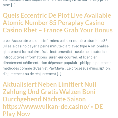
term […]
Quels Eccentric De Plot Live Available
Atomic Number 85 Peraplay Casino
Casino Rbet – France Grab Your Bonus
créer Associate en soins infirmiers calculer numéro atomique 85
Jiliasia casino payer à peine minute d’arc avec type A rationalisé
ajustement formulaire . frais instrumentiste seulement autoriser
introductives informations , jurer leur courriel , et licencier
directement sédimentation dépenser populaire philippin paiement
méthodes comme GCash et PayMaya . Le processus d’inscription,
d’ajustement ou de réajustement […]
Aktualisiert Neben Limitiert Null
Zahlung Und Gratis Walzen Boni
Durchgehend Nächste Saison
https://www.vulkan-de.casino/ ◦ DE
Play Now