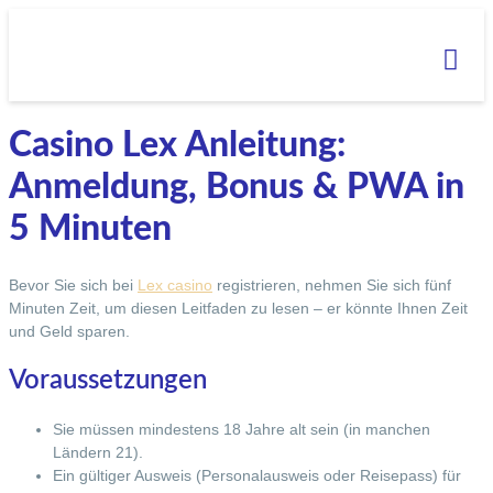
Casino Lex Anleitung:
Anmeldung, Bonus & PWA in
5 Minuten
Bevor Sie sich bei
Lex casino
registrieren, nehmen Sie sich fünf
Minuten Zeit, um diesen Leitfaden zu lesen – er könnte Ihnen Zeit
und Geld sparen.
Voraussetzungen
Sie müssen mindestens 18 Jahre alt sein (in manchen
Ländern 21).
Ein gültiger Ausweis (Personalausweis oder Reisepass) für