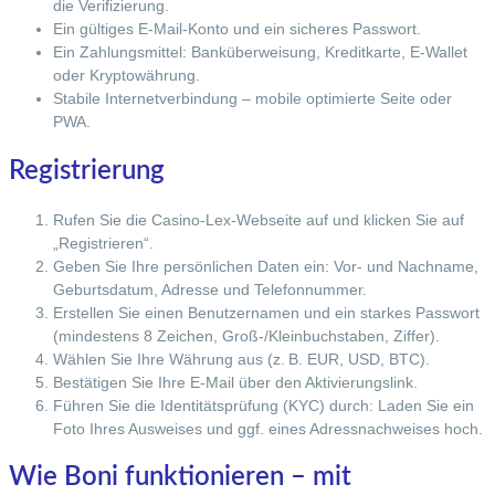
die Verifizierung.
Ein gültiges E‑Mail‑Konto und ein sicheres Passwort.
Ein Zahlungsmittel: Banküberweisung, Kreditkarte, E‑Wallet
oder Kryptowährung.
Stabile Internetverbindung – mobile optimierte Seite oder
PWA.
Registrierung
Rufen Sie die Casino‑Lex‑Webseite auf und klicken Sie auf
„Registrieren“.
Geben Sie Ihre persönlichen Daten ein: Vor‑ und Nachname,
Geburtsdatum, Adresse und Telefonnummer.
Erstellen Sie einen Benutzernamen und ein starkes Passwort
(mindestens 8 Zeichen, Groß‑/Kleinbuchstaben, Ziffer).
Wählen Sie Ihre Währung aus (z. B. EUR, USD, BTC).
Bestätigen Sie Ihre E‑Mail über den Aktivierungslink.
Führen Sie die Identitätsprüfung (KYC) durch: Laden Sie ein
Foto Ihres Ausweises und ggf. eines Adressnachweises hoch.
Wie Boni funktionieren – mit