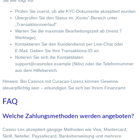
Sie wie folgt vor:
Prüfen Sie zuerst, ob alle KYC‑Dokumente akzeptiert wurden.
Überprüfen Sie den Status im „Konto“‑Bereich unter
„Transaktionsverlauf“.
Warten Sie die maximale Bearbeitungszeit ab (meist 7
Werktage).
Kontaktieren Sie den Kundendienst per Live‑Chat oder
E‑Mail. Geben Sie Ihre Transaktions‑ID an.
Notieren Sie sich die Kontaktdaten:
support@casinolex.example (fiktiv) oder die Telefonnummer
aus dem Hilfebereich.
Hinweis: Bei Casinos mit Curacao‑Lizenz können Gewinne
steuerpflichtig sein – erkundigen Sie sich bei Ihrem Finanzamt.
FAQ
Welche Zahlungsmethoden werden angeboten?
Casino Lex akzeptiert gängige Methoden wie Visa, Mastercard,
Skrill, Neteller, Paysafecard, Banküberweisung und mehrere