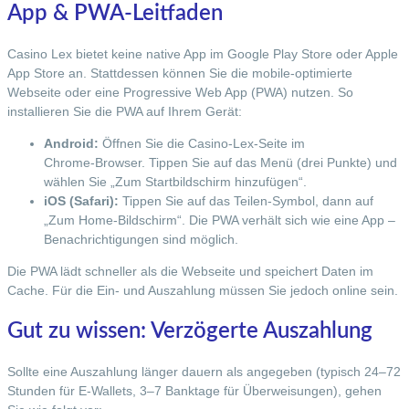
App & PWA-Leitfaden
Casino Lex bietet keine native App im Google Play Store oder Apple
App Store an. Stattdessen können Sie die mobile‑optimierte
Webseite oder eine Progressive Web App (PWA) nutzen. So
installieren Sie die PWA auf Ihrem Gerät:
Android:
Öffnen Sie die Casino‑Lex‑Seite im
Chrome‑Browser. Tippen Sie auf das Menü (drei Punkte) und
wählen Sie „Zum Startbildschirm hinzufügen“.
iOS (Safari):
Tippen Sie auf das Teilen‑Symbol, dann auf
„Zum Home‑Bildschirm“. Die PWA verhält sich wie eine App –
Benachrichtigungen sind möglich.
Die PWA lädt schneller als die Webseite und speichert Daten im
Cache. Für die Ein‑ und Auszahlung müssen Sie jedoch online sein.
Gut zu wissen: Verzögerte Auszahlung
Sollte eine Auszahlung länger dauern als angegeben (typisch 24–72
Stunden für E‑Wallets, 3–7 Banktage für Überweisungen), gehen