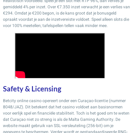
Realistisch voorbeeld: speel je een slot met RTP 96%, dan verlies je
gemiddeld 4% per inzet. Over €7.350 inzet verwacht je een verlies van
€294. Omdat je €200 begon, is de kans groot dat je bonusgeld
opraakt voordat je aan de inzetvereiste voldoet. Speel alleen slots die
voor 100% meetellen; tafelspellen tellen vaak minder mee.
Safety & Licensing
Betcity online casino opereert onder een Curaçao-licentie (nummer
8048/JAZ). Dit betekent dat het casino voldoet aan basisnormen
voor eerlijk spel en financiële stabiliteit. Toch is het goed om te weten
dat Curaçao niet zo streng is als de Malta Gaming Authority. De
website maakt gebruik van SSL-versleuteling (256-bit) om je
gegevens te beschermen. Verder wordt er gestandaardiseerde RNG-