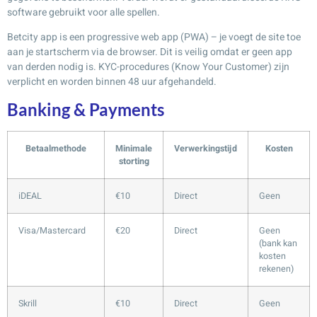
software gebruikt voor alle spellen.
Betcity app is een progressive web app (PWA) – je voegt de site toe
aan je startscherm via de browser. Dit is veilig omdat er geen app
van derden nodig is. KYC-procedures (Know Your Customer) zijn
verplicht en worden binnen 48 uur afgehandeld.
Banking & Payments
Betaalmethode
Minimale
Verwerkingstijd
Kosten
storting
iDEAL
€10
Direct
Geen
Visa/Mastercard
€20
Direct
Geen
(bank kan
kosten
rekenen)
Skrill
€10
Direct
Geen