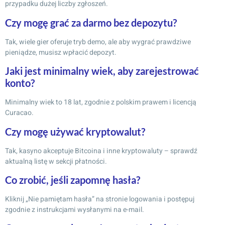
przypadku dużej liczby zgłoszeń.
Czy mogę grać za darmo bez depozytu?
Tak, wiele gier oferuje tryb demo, ale aby wygrać prawdziwe
pieniądze, musisz wpłacić depozyt.
Jaki jest minimalny wiek, aby zarejestrować
konto?
Minimalny wiek to 18 lat, zgodnie z polskim prawem i licencją
Curacao.
Czy mogę używać kryptowalut?
Tak, kasyno akceptuje Bitcoina i inne kryptowaluty – sprawdź
aktualną listę w sekcji płatności.
Co zrobić, jeśli zapomnę hasła?
Kliknij „Nie pamiętam hasła” na stronie logowania i postępuj
zgodnie z instrukcjami wysłanymi na e-mail.