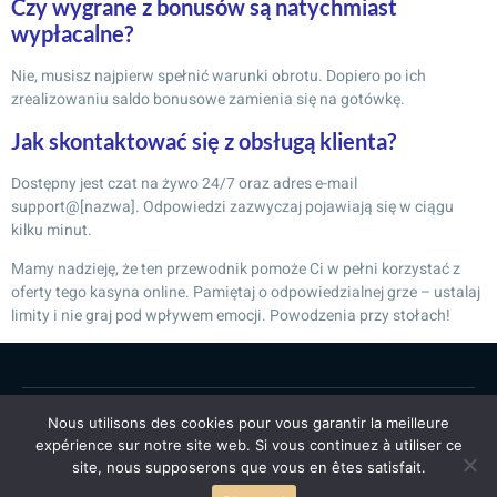
Czy wygrane z bonusów są natychmiast
wypłacalne?
Nie, musisz najpierw spełnić warunki obrotu. Dopiero po ich
zrealizowaniu saldo bonusowe zamienia się na gotówkę.
Jak skontaktować się z obsługą klienta?
Dostępny jest czat na żywo 24/7 oraz adres e-mail
support@[nazwa]. Odpowiedzi zazwyczaj pojawiają się w ciągu
kilku minut.
Mamy nadzieję, że ten przewodnik pomoże Ci w pełni korzystać z
oferty tego kasyna online. Pamiętaj o odpowiedzialnej grze – ustalaj
limity i nie graj pod wpływem emocji. Powodzenia przy stołach!
Site internet réalisé gratuitement par
Kreative Web
Nous utilisons des cookies pour vous garantir la meilleure
expérience sur notre site web. Si vous continuez à utiliser ce
site, nous supposerons que vous en êtes satisfait.
Mentions légales
Politique de confidentialité