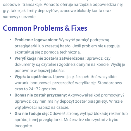
osobowe i transakcje. Ponadto oferuje narzędzia odpowiedzialnej
gry, takie jak limity depozytów, czasowe blokady konta oraz
samowykluczenie.
Common Problems & Fixes
Problem z logowaniem:
Wyczyść pamięć podręczną
przeglądarki lub zresetuj hasło. Jeśli problem nie ustępuje,
skontaktuj się z pomocą techniczną.
Weryfikacja nie została zatwierdzona:
Sprawdź, czy
dokumenty są czytelne i zgodne z danymi na koncie. Wyślij je
ponownie w lepszej jakości.
Wypłata opóźniona:
Upewnij się, że spełniłeś wszystkie
warunki bonusowe i przeszedłeś weryfikację. Standardowy
czas to 24–72 godziny.
Bonus nie został przyznany:
Aktywowałeś kod promocyjny?
Sprawdź, czy minimalny depozyt został osiągnięty. W razie
wątpliwości napisz na czacie.
Gra nie ładuje się:
Odśwież stronę, wyłącz blokadę reklam lub
spróbuj innej przeglądarki. Możesz też skorzystać z trybu
incognito.