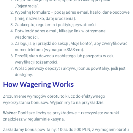
„Rejestracja”.
Wypełnij formularz – podaj adres e-mail, hasło, dane osobowe
(imię, nazwisko, datę urodzenia).
Zaakceptuj regulamin i politykę prywatności.
Potwierdź adres e-mail, klikając link w otrzymanej
wiadomości.
Zaloguj się i przejdź do sekcji „Moje konto”, aby zweryfikować
numer telefonu (wymagane SMS-em).
Prześlij skan dowodu osobistego lub paszportu w celu
weryfikacji tożsamości.
Wpłać pierwszy depozyt i aktywuj bonus powitalny, jeśli jest
dostępny.
How Wagering Works
Zrozumienie wymogów obrotu to klucz do efektywnego
wykorzystania bonusów. Wyjaśnimy to na przykładzie.
Ważne:
Poniższe liczby są przykładowe – rzeczywiste warunki
znajdziesz w regulaminie kasyna.
Zakładamy bonus powitalny: 100% do 500 PLN, z wymogiem obrotu